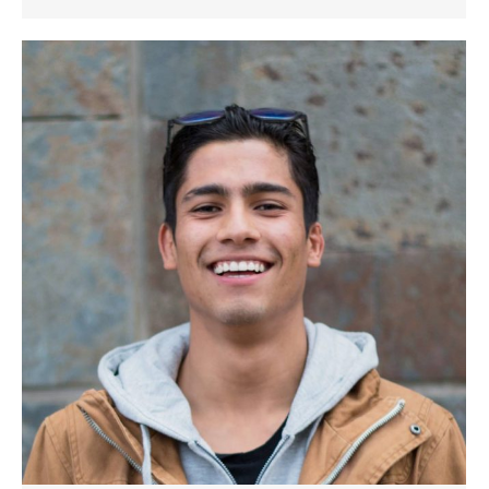
شخصی/
وبسایت