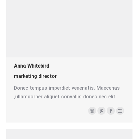
Anna Whitebird
marketing director
Donec tempus imperdiet venenatis. Maecenas
ullamcorper aliquet convallis donec nec elit.
وبلاگ
فیسبوک
500
Deviantart
شخصی/
پیکسل
وبسایت