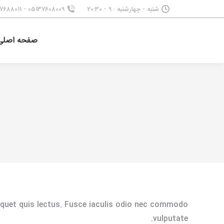
شنبه - چهارشنبه : 9 - 20:30
05137608009
-
7688011
صفحه اصلی
liquet quis lectus. Fusce iaculis odio nec commodo
vulputate.