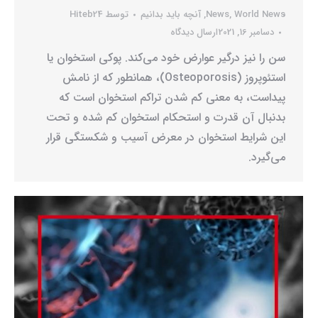
World News
,
News
,
آنچه باید بدانیم
توسط
Hiteb24
دسامبر 16, 2021
ارسال دیدگاه
سن را نیز درگیر عوارض خود می‌کند. پوکی استخوان یا
استئوپروز (Osteoporosis)، همانطور که از نامش
پیداست، به معنی کم شدن تراکم استخوان است که
بدنبال آن قدرت و استحکام استخوان کم شده و تحت
این شرایط استخوان در معرض آسیب و شکستگی قرار
می‌گیرد.