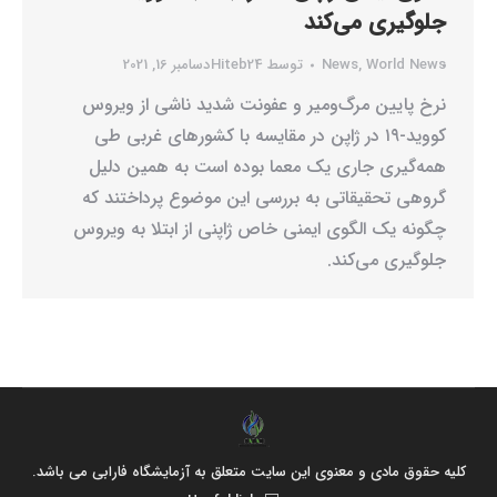
جلوگیری می‌کند
World News
,
News
توسط
Hiteb24
دسامبر 16, 2021
نرخ پایین مرگ‌ومیر و عفونت شدید ناشی از ویروس
کووید-۱۹ در ژاپن در مقایسه با کشورهای غربی طی
همه‌گیری جاری یک معما بوده است به همین دلیل
گروهی تحقیقاتی به بررسی این موضوع پرداختند که
چگونه یک الگوی ایمنی خاص ژاپنی از ابتلا به ویروس
جلوگیری می‌کند.
کلیه حقوق مادی و معنوی این سایت متعلق به آزمایشگاه فارابی می باشد.